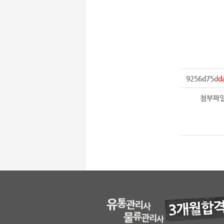
9256d75d
d
첨부파