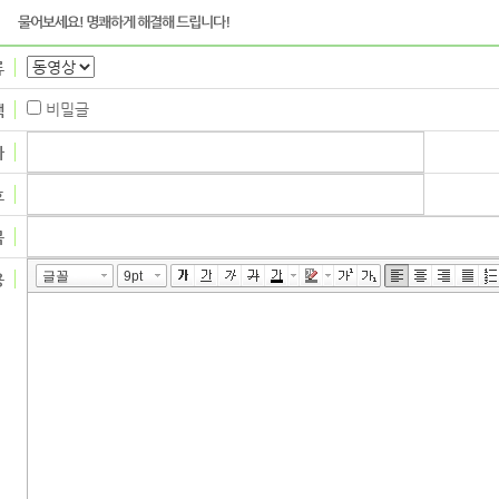
류
비밀글
택
자
호
목
용