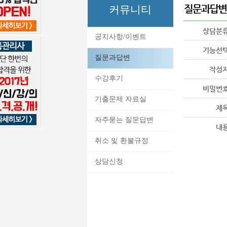
커뮤니티
상담분
공지사항/이벤트
기능선
질문과답변
작성
수강후기
비밀번
기출문제 자료실
제
자주묻는 질문답변
내
취소 및 환불규정
상담신청